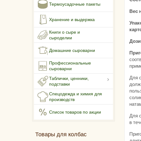
Термоусадочные пакеты
Вес 
Хранение и выдержка
Упак
карт
Книги о сыре и
сыроделии
Дози
Домашние сыроварни
Приг
соот
Профессиональные
прим
сыроварни
Для 
Таблички, ценники,
должн
подставки
польз
Спецодежда и химия для
солин
производств
натам
Список товаров по акции
Для 
в теч
Приго
Товары для колбас
длит