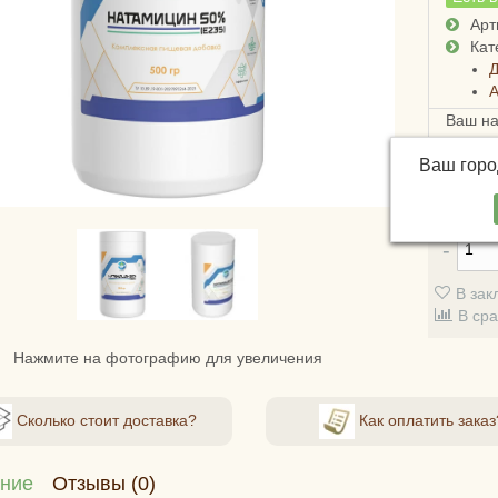
Арт
Кат
Д
А
Ваш н
Достав
Ваш гор
России
5ти дн
В зак
В ср
Нажмите на фотографию для увеличения
Сколько стоит доставка?
Как оплатить заказ
ние
Отзывы (0)