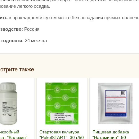
ование легкого осадка.
ить
в прохладном и сухом месте без попадания прямых солнеч
зводство:
Россия
 годности:
24 месяца
отрите также
икробный
Стартовая культура
Пищевая добавка
ат "Вализин",
"PokelSTART", 30 г/50
"Натамицин", 50