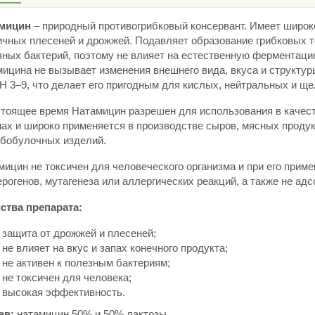
амицин
– природный противогрибковый консервант. Имеет широк
ичных плесеней и дрожжей. Подавляет образование грибковых т
зных бактерий, поэтому не влияет на естественную ферментацию
мицина не вызывает изменения внешнего вида, вкуса и структу
H 3–9, что делает его пригодным для кислых, нейтральных и щ
стоящее время Натамицин разрешен для использования в качеств
ах и широко применяется в производстве сыров, мясных продукт
ебобулочных изделий.
мицин не токсичен для человеческого организма и при его прим
рогенов, мутагенеза или аллергических реакций, а также не ад
ства препарата:
защита от дрожжей и плесеней;
не влияет на вкус и запах конечного продукта;
не активен к полезным бактериям;
не токсичен для человека;
высокая эффективность.
ав:
натамицин 50% и 50% лактозы.