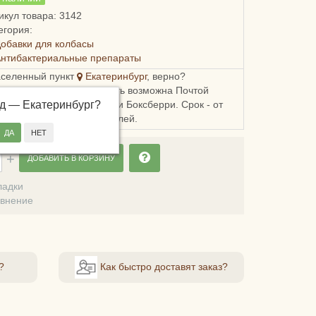
икул товара: 3142
егория:
обавки для колбасы
нтибактериальные препараты
аселенный пункт
Екатеринбург
, верно?
ка в Свердловскую область возможна Почтой
од —
, СДЭКом, Пятерочкой или Боксберри. Срок - от
Екатеринбург
?
ей, стоимость - от 209 рублей.
ДОБАВИТЬ В КОРЗИНУ
ладки
авнение
?
Как быстро доставят заказ?