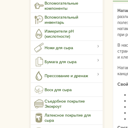
Вспомогательные
компоненты
​Нат
разл
Вспомогательный
поле
инвентарь
ната
Измерители pH
при p
(кислотности)
В на
Ножи для сыра
стран
и хл
Бумага для сыра
Ната
канце
Прессование и дренаж
Свой
Воск для сыра
Съедобное покрытие
Экокроут
Латексное покрытие для
сыра
Сост