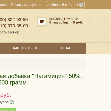
плата
Почему мы лучшие
Личный кабинет
00) 302‑93‑50
КОРЗИНА ПОКУПОК
0 товар(ов) - 0 руб.
910) 970‑05‑00
ЗАТЬ ЗВОНОК
НАШ ТЕХНОЛОГ
О НАС
я добавка "Натамицин" 50%,
500 грамм
 руб.
нусов
в наличии