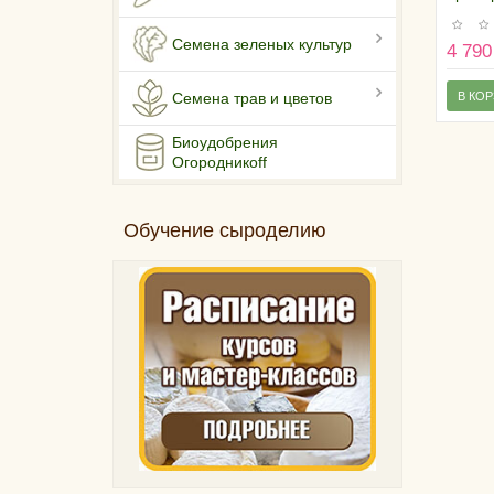
250 г
Семена зеленых культур
4 790
В КО
Семена трав и цветов
Биоудобрения
Огородникоff
Обучение сыроделию