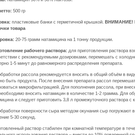
нетто:
500 гр
овка:
пластиковые банки с герметичной крышкой.
ВНИМАНИЕ! В
очки товара
ровка:
20-75 грамм натамицина на 1 тонну продукции.
отовление рабочего раствора:
для приготовления раствора вз
ветствии с рекомендуемыми дозировками, перемешать с холодно
ерно 1-5 минут до равномерного распределения препарата.
обработки рассола рекомендуется вносить в общий объём в вид
о быть продукта. После внесения препарата рассол перемешать 
оваться микрофильтрацией. Для пополнения рассола, при внесен
еобходимо вносить натамицин в количестве 1-2 грамма. Для обр
ицина и следует приготовить 3,8 л промежуточного раствора с 
обработки поверхности сыра методом окунания сыр погружают в 
ение 5-30 секунд.
товленный раствор стабилен при комнатной температуре в тече
ельного использования раствора – внести до 10% поваренной с