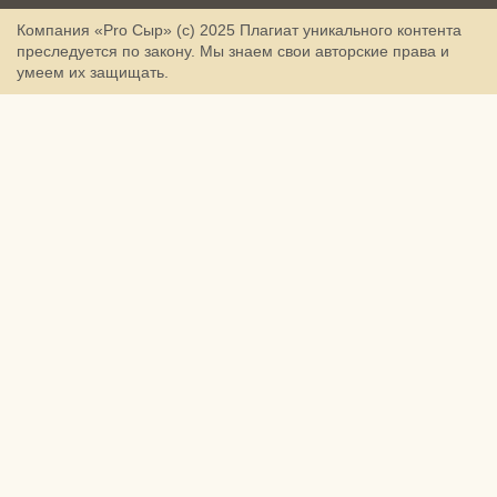
Компания «Pro Сыр» (с) 2025
Плагиат уникального контента
преследуется по закону. Мы знаем свои авторские права и
умеем их защищать.